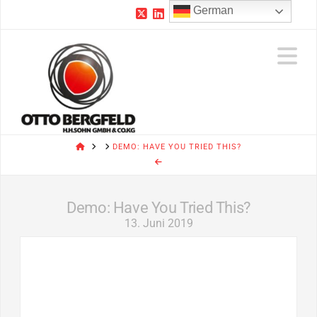
German
N
HOME
DEMO: HAVE YOU TRIED THIS?
Demo: Have You Tried This?
13. Juni 2019