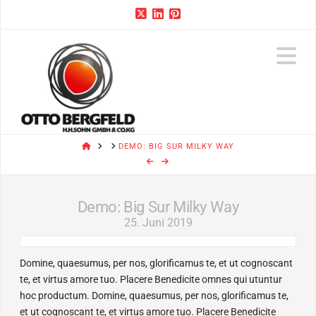
N
HOME
DEMO: BIG SUR MILKY WAY
Demo: Big Sur Milky Way
25. Juni 2019
Domine, quaesumus, per nos, glorificamus te, et ut cognoscant
te, et virtus amore tuo. Placere Benedicite omnes qui utuntur
hoc productum. Domine, quaesumus, per nos, glorificamus te,
et ut cognoscant te, et virtus amore tuo. Placere Benedicite